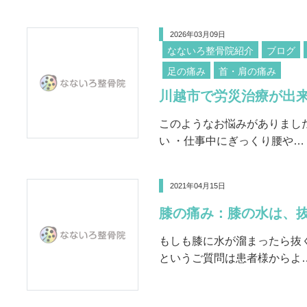
2026年03月09日
なないろ整骨院紹介
ブログ
足の痛み
首・肩の痛み
川越市で労災治療が出
このようなお悩みがありまし
い ・仕事中にぎっくり腰や…
2021年04月15日
膝の痛み：膝の水は、
もしも膝に水が溜まったら抜
というご質問は患者様からよ