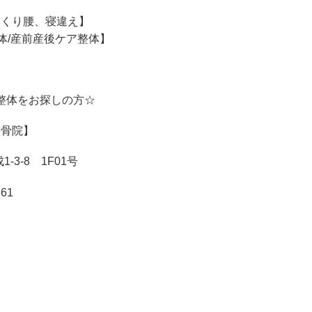
っくり腰、寝違え】
体/産前産後ケア整体】
整体をお探しの方☆
整骨院】
1-3-8 1F01号
661