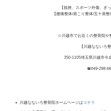
【捻挫、スポーツ外傷、ぎ
【腰痛整体/肩こり整体/五十肩整
☆川越市でお近くの整骨院や
【川越なないろ
350-1105埼玉県川越市今成
☎049-298-6
川越なないろ整骨院ホームページは
コチラ