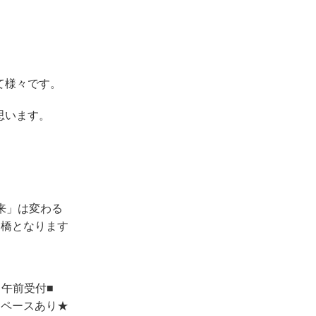
て様々です。
思います。
来」は変わる
け橋となります
日午前受付■
スペースあり★