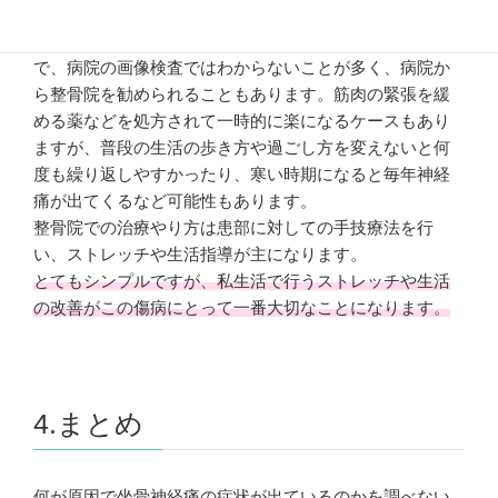
坐骨神経のすぐ近くにある
梨状筋と呼ばれる筋肉が坐骨
神経の通り道を狭くしたり、圧迫されることが原因
なの
で、病院の画像検査ではわからないことが多く、病院か
ら整骨院を勧められることもあります。筋肉の緊張を緩
める薬などを処方されて一時的に楽になるケースもあり
ますが、普段の生活の歩き方や過ごし方を変えないと何
度も繰り返しやすかったり、寒い時期になると毎年神経
痛が出てくるなど可能性もあります。
整骨院での治療やり方は患部に対しての手技療法を行
い、ストレッチや生活指導が主になります。
とてもシンプルですが、私生活で行うストレッチや生活
の改善がこの傷病にとって一番大切なことになります。
4.まとめ
何が原因で坐骨神経痛の症状が出ているのかを調べない