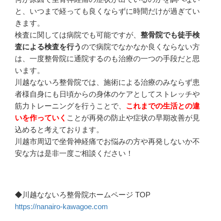
と、いつまで経っても良くならずに時間だけが過ぎてい
きます。
検査に関しては病院でも可能ですが、
整骨院でも徒手検
査による検査を行う
ので病院でなかなか良くならない方
は、一度整骨院に通院するのも治療の一つの手段だと思
います。
川越なないろ整骨院では、施術による治療のみならず患
者様自身にも日頃からの身体のケアとしてストレッチや
筋力トレーニングを行うことで、
これまでの生活との違
いを作っていく
ことが再発の防止や症状の早期改善が見
込めると考えております。
川越市周辺で坐骨神経痛でお悩みの方や再発しないか不
安な方は是非一度ご相談ください！
◆川越なないろ整骨院ホームページ
TOP
https://nanairo-kawagoe.com