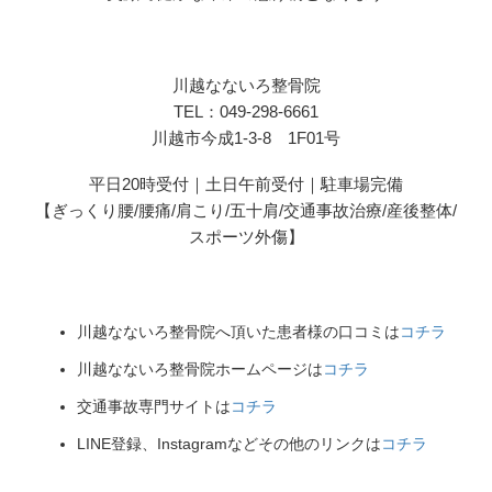
川越なないろ整骨院
TEL：049-298-6661
川越市今成1-3-8 1F01号
平日20時受付｜土日午前受付｜駐車場完備
【ぎっくり腰/腰痛/肩こり/五十肩/交通事故治療/産後整体/
スポーツ外傷】
川越なないろ整骨院へ頂いた患者様の口コミは
コチラ
川越なないろ整骨院ホームページは
コチラ
交通事故専門サイトは
コチラ
LINE登録、Instagramなどその他のリンクは
コチラ