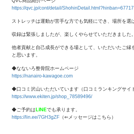
QVC商品紹介ページ
https://qvc.jp/cont/detail/ShohinDetail.html?hinban=677
ストレッチは運動が苦手な方でも気軽にでき、場所を選
収録は緊張しましたが、楽しくやらせていただきました
他者貢献と自己成長ができる場として、いただいたご縁
と思います。
◆なないろ整骨院ホームページ
https://nanairo-kawagoe.com
◆口コミ沢山いただいています（口コミランキングサイ
https://www.ekiten.jp/shop_78589496/
◆ご予約は
LINE
でも承ります。
https://lin.ee/7GH3gZF
（⇐メッセージはこちら）