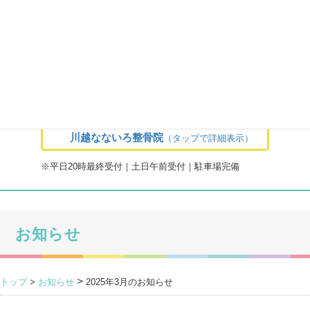
toggle navigation
ご予約
アクセス
メニュー
トップ
施術料金
お問合せ
駐車場案内
「今」が変われば「未来」は変わる
川越なないろ整骨院
（タップで詳細表示）
※平日20時最終受付｜土日午前受付｜駐車場完備
お知らせ
>
トップ
>
お知らせ
2025年3月のお知らせ