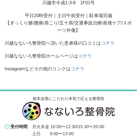
川越市今成1-3-8 1F01号
平日20時受付｜土日午前受付｜駐車場完備
【ぎっくり腰/腰痛/肩こり/五十肩/交通事故治療/産後ケア/スポ
ーツ外傷】
川越なないろ整骨院へ頂いた患者様の口コミは
コチラ
川越なないろ整骨院ホームページは
コチラ
Instagramなどその他のリンクは
コチラ
根本改善にこだわり本気で応える整骨院
月火木金 10:00〜12:30/15:30〜20:00
受付時間
土日 　   9:00〜13:00