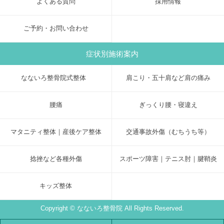
よくある質問
採用情報
ご予約・お問い合わせ
症状別施術案内
なないろ整骨院式整体
肩こり・五十肩など肩の痛み
腰痛
ぎっくり腰・寝違え
マタニティ整体｜産後ケア整体
交通事故外傷（むちうち等）
捻挫など各種外傷
スポーツ障害｜テニス肘｜腱鞘炎
キッズ整体
Copyright © なないろ整骨院 All Rights Reserved.