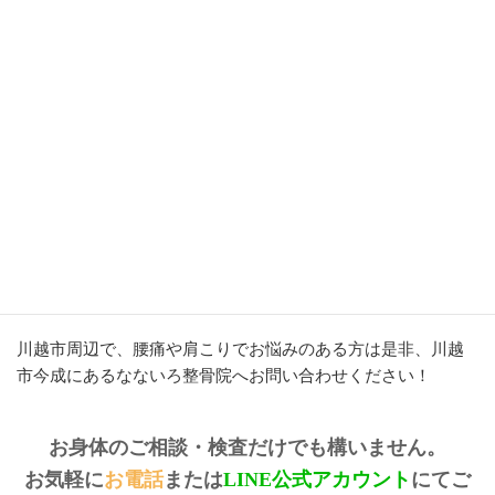
体の辛さを早く改善したい
自分の体の状態を知って健康に生活したい
このようなご要望でしたら、当院はあなたにとってベストの
場所です。
ココが最後だと思って、ぜひご予約ください。
痛みやコリのストレスから解放されて、健康に暮らせる体を
手に入れた姿を1日でも早く見れることを楽しみにしておりま
す。
川越市周辺で、腰痛や肩こりでお悩みのある方は是非、川越
市今成にあるなないろ整骨院へお問い合わせください！
お身体のご相談・検査だけでも構いません。
お気軽に
お電話
または
LINE公式アカウント
にてご