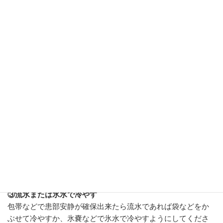
指などをしてしまった際には…
対応
スポーツの現場などで足や膝を捻ってしまったり、ボールな
どが当たって突き指をしてしまったら
①とにかく安静にしましょう
曲がるから、歩けるからなんて無理は絶対にダメです。
②テーピング固定は安易に行わないように
もしも骨折があった場合、診察などでテーピングをはがす際
にズレてしまったりする可能性がある為、負傷直後には安易
に粘着のあるテーピング固定はお勧めできません。
包帯や三角巾もしくはタオルで保護したり、足のケガならば
誰かの肩を借りるなど患部に負荷のかからない状態を保って
ください。
③流水または氷水で冷やす
包帯などで患部安静が確保出来たら流水であれば袋などをか
ぶせて冷やすか、氷嚢などで氷水で冷やすようにしてくださ