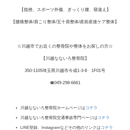
【捻挫、スポーツ外傷、ぎっくり腰、寝違え】
【腰痛整体/肩こり整体/五十肩整体/産前産後ケア整体】
☆川越市でお近くの整骨院や整体をお探しの方☆
【川越なないろ整骨院】
350-1105埼玉県川越市今成1-3-8 1F01号
☎049-298-6661
川越なないろ整骨院ホームページは
コチラ
川越なないろ整骨院交通事故専門ページは
コチラ
LINE登録、Instagramなどその他のリンクは
コチラ