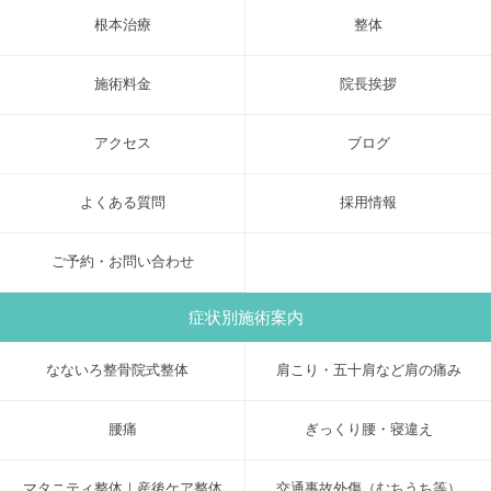
根本治療
整体
施術料金
院長挨拶
アクセス
ブログ
よくある質問
採用情報
ご予約・お問い合わせ
症状別施術案内
なないろ整骨院式整体
肩こり・五十肩など肩の痛み
腰痛
ぎっくり腰・寝違え
マタニティ整体｜産後ケア整体
交通事故外傷（むちうち等）