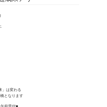
り
上
来」は変わる
け橋となります
日午前受付■