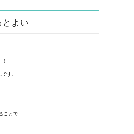
るとよい
す！
んです。
。
かることで