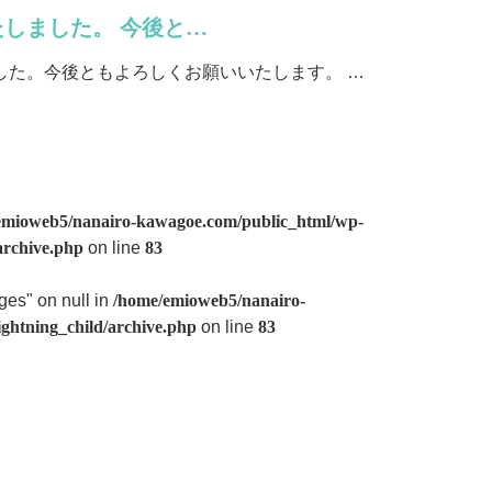
しました。 今後と…
した。今後ともよろしくお願いいたします。 …
emioweb5/nanairo-kawagoe.com/public_html/wp-
archive.php
on line
83
ges" on null in
/home/emioweb5/nanairo-
ghtning_child/archive.php
on line
83