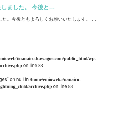
しました。 今後と…
した。今後ともよろしくお願いいたします。 …
emioweb5/nanairo-kawagoe.com/public_html/wp-
archive.php
on line
83
ges" on null in
/home/emioweb5/nanairo-
ghtning_child/archive.php
on line
83