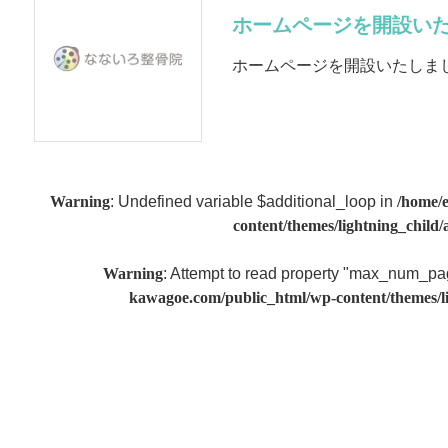
ホームページを開設いた
ホームページを開設いたしま
Warning
: Undefined variable $additional_loop in
/home/
content/themes/lightning_child/
Warning
: Attempt to read property "max_num_pa
kawagoe.com/public_html/wp-content/themes/li